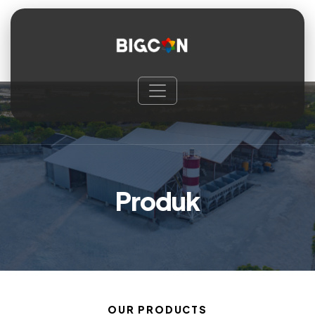
P
r
o
d
u
k
OUR PRODUCTS