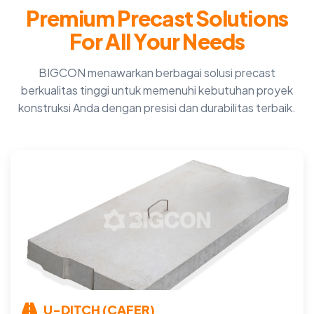
P
r
e
m
i
u
m
P
r
e
c
a
s
t
S
o
l
u
t
i
o
n
s
F
o
r
A
l
l
Y
o
u
r
N
e
e
d
s
BIGCON menawarkan berbagai solusi precast
berkualitas tinggi untuk memenuhi kebutuhan proyek
konstruksi Anda dengan presisi dan durabilitas terbaik.
U-DITCH (CAFER)