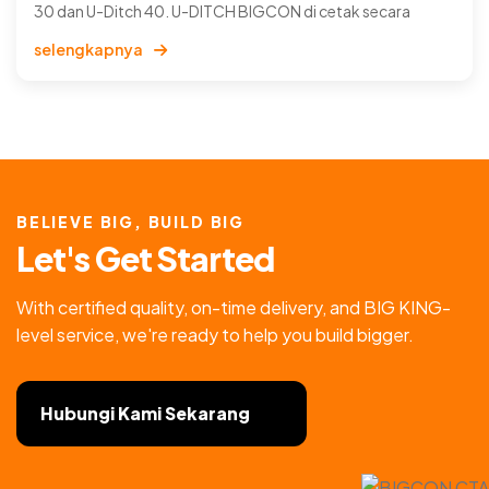
30 dan U-Ditch 40. U-DITCH BIGCON di cetak secara
presisi dan menggunakan beton berkualitas.
selengkapnya
BELIEVE BIG, BUILD BIG
L
e
t
'
s
G
e
t
S
t
a
r
t
e
d
With certified quality, on-time delivery, and BIG KING-
level service, we're ready to help you build bigger.
Hubungi Kami Sekarang