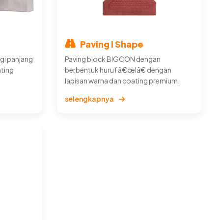
Paving I Shape
gi panjang
Paving block BIGCON dengan
ating
berbentuk huruf â€œIâ€ dengan
lapisan warna dan coating premium.
selengkapnya