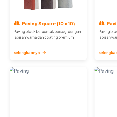
Paving Square (10 x 10)
Pavi
Paving block berbentuk persegi dengan
Paving blo
lapisan warna dan coating premium
lapisan wa
selengkapnya
selengka