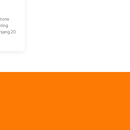
stone
ating
njang 20
9.5 cm dan