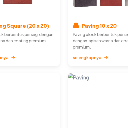
ng Square (20 x 20)
Paving 10 x 20
ck berbentuk persegi dengan
Paving block berbentuk perse
rna dan coating premium
dengan lapisan warna dan co
premium.
pnya
selengkapnya