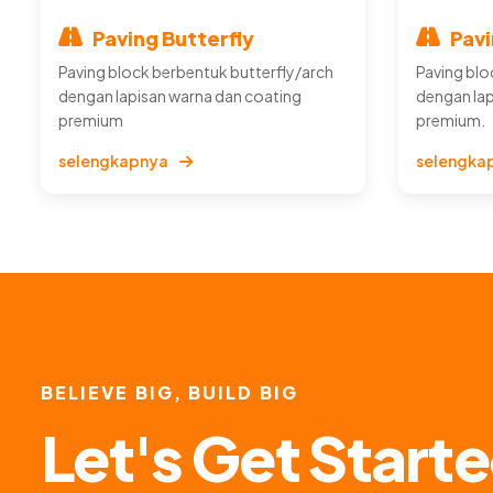
Paving Butterfly
Pav
Paving block berbentuk butterfly/arch
Paving bl
dengan lapisan warna dan coating
dengan lap
premium
premium.
selengkapnya
selengka
BELIEVE BIG, BUILD BIG
Let's Get Start